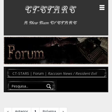
CT-STARS
|
Forum
|
Raccoon News / Resident Evil
«
Anterior
1
Próxima
»