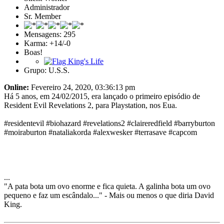
Administrador
Sr. Member
Mensagens: 295
Karma: +14/-0
Boas!
Grupo: U.S.S.
Online:
Fevereiro 24, 2020, 03:36:13 pm
Há 5 anos, em 24/02/2015, era lançado o primeiro episódio de
Resident Evil Revelations 2, para Playstation, nos Eua.
#residentevil #biohazard #revelations2 #claireredfield #barryburton
#moiraburton #nataliakorda #alexwesker #terrasave #capcom
...
"A pata bota um ovo enorme e fica quieta. A galinha bota um ovo
pequeno e faz um escândalo..." - Mais ou menos o que diria David
King.