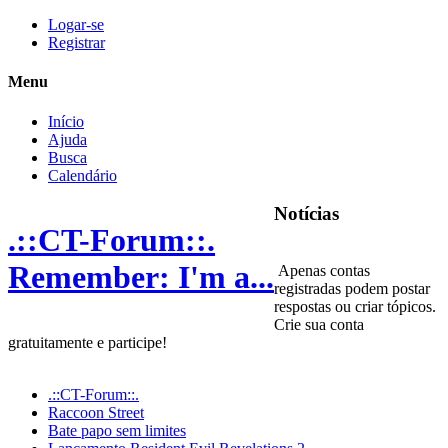
Logar-se
Registrar
Menu
Início
Ajuda
Busca
Calendário
Notícias
.::CT-Forum::.
Remember: I'm a...
Apenas contas
registradas podem postar
respostas ou criar tópicos.
Crie sua conta
gratuitamente e participe!
.::CT-Forum::.
Raccoon Street
Bate papo sem limites