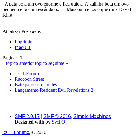
"A pata bota um ovo enorme e fica quieta. A galinha bota um ovo
pequeno e faz um escândalo..." - Mais ou menos o que diria David
King.
Atualizar Postagens
Imprimir
Ir ao CT
Páginas:
1
« tópico anterior
tópico seguinte »
.::CT-Forum::.
Raccoon Street
Bate papo sem limites
Lançamento Resident Evil Revelations 2
SMF 2.0.17
|
SMF © 2016
,
Simple Machines
Designed with
by
SychO
.::CT-Forum::.
© 2026