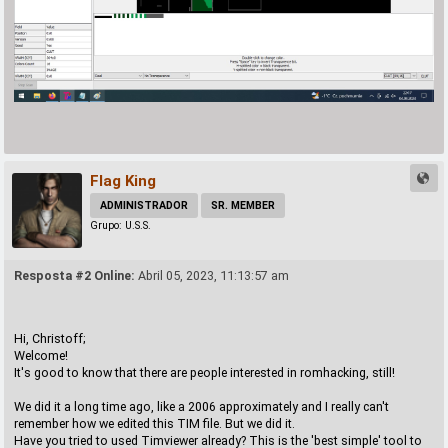
Flag King
ADMINISTRADOR
SR. MEMBER
Grupo: U.S.S.
Resposta #2 Online:
Abril 05, 2023, 11:13:57 am
Hi, Christoff;
Welcome!
It's good to know that there are people interested in romhacking, still!
We did it a long time ago, like a 2006 approximately and I really can't
remember how we edited this TIM file. But we did it.
Have you tried to used Timviewer already? This is the 'best simple' tool to