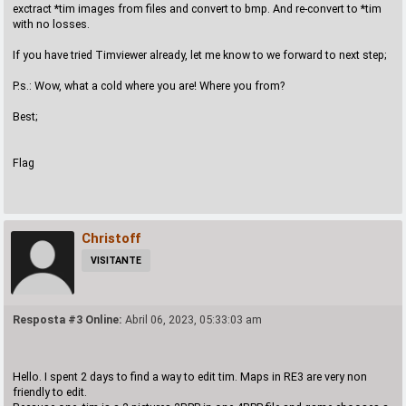
exctract *tim images from files and convert to bmp. And re-convert to *tim
with no losses.
If you have tried Timviewer already, let me know to we forward to next step;
P.s.: Wow, what a cold where you are! Where you from?
Best;
Flag
Christoff
VISITANTE
Resposta #3 Online:
Abril 06, 2023, 05:33:03 am
Hello. I spent 2 days to find a way to edit tim. Maps in RE3 are very non
friendly to edit.