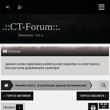
.::CT-Forum::.
Remember: I'm a...
Notícias
Apenas contas registradas podem postar respostas ou criar tópicos.
Crie sua conta gratuitamente e participe!
Resident Evil 3 - A satisfação pessoal do Romhacker
« TÓPICO ANTERIOR
TÓPICO SEGUINTE »
IR AO
CT
PÁGINAS:
1