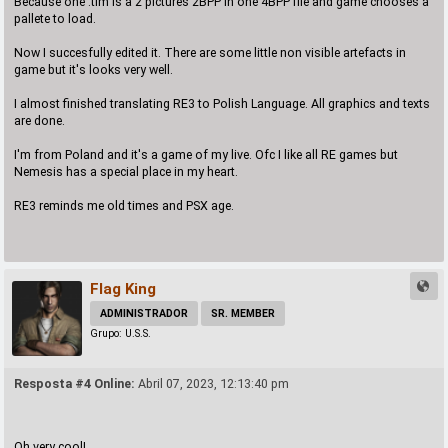
Because one .tim is a 2 pictures 2BPP in one 4BPP file and game chooses a
pallete to load.
Now I succesfully edited it. There are some little non visible artefacts in
game but it's looks very well.
I almost finished translating RE3 to Polish Language. All graphics and texts
are done.
I'm from Poland and it's a game of my live. Ofc I like all RE games but
Nemesis has a special place in my heart.
RE3 reminds me old times and PSX age.
Flag King
ADMINISTRADOR
SR. MEMBER
Grupo: U.S.S.
Resposta #4 Online:
Abril 07, 2023, 12:13:40 pm
Oh very cool!