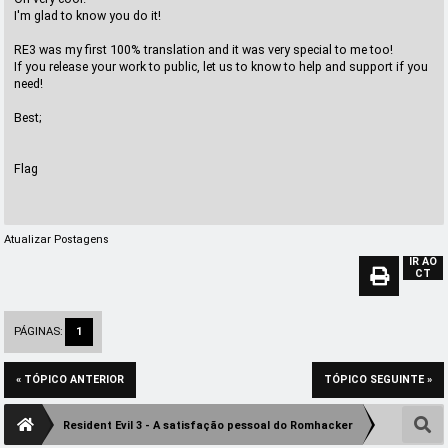
I'm glad to know you do it!
RE3 was my first 100% translation and it was very special to me too!
If you release your work to public, let us to know to help and support if you
need!
Best;
Flag
Atualizar Postagens
IR AO
CT
PÁGINAS:
1
« TÓPICO ANTERIOR
TÓPICO SEGUINTE »
Resident Evil 3 - A satisfação pessoal do Romhacker