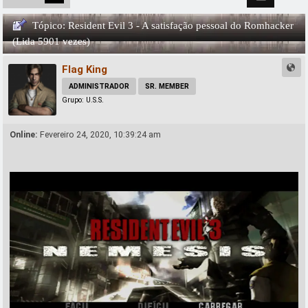
Tópico: Resident Evil 3 - A satisfação pessoal do Romhacker
(Lida 5901 vezes)
Flag King
ADMINISTRADOR
SR. MEMBER
Grupo: U.S.S.
Online:
Fevereiro 24, 2020, 10:39:24 am