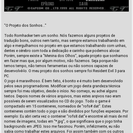
"O Projeto dos Sonhos..."
Todo Romhacker tem um sonho. Nós fazemos alguns projetos de
tradução bons, outros nem tanto, mas sempre estamos trabalhando em
algo e mergulhamos no projeto em que estamos trabalhando com unhas,
dentes e cérebro com toda a dedicação e carinho que podemos alocar.
Porém, sempre existe a "Menina dos Olhos", aquele projeto que sonhamos
em fazer mas que, por algum motivo, não fazemos. Seja porque não
temos tempo, não temos ferramentas ou não somos capazes de
desenvolvê-lo. O meu projeto dos sonhos sempre foi Resident Evil 3 para
PC.
O jogo é maravilhoso. É bem feito, é bonito e é muito bem desenvolvido
pelos seus programadores. Modificar um jogo desta grandeza técnica
sempre foi meu objetivo, desde o início. No começo, eu achei alguns
textos. Depois nomes de vários arquivos, mas estes arqivos nao eram
possíveis de serem visualizados no CD do jogo. Todo o game é
compactado em 15 conteineres, nomeados de "rofs#.dat". Estes
conteineres contém todo o jogo e são divididos por funções especiais. Por
exemplo: Eu abri certa vez o conteiner "rofs8.dat"e encontrei ali mais de mil
nomes de imagens, todas em "*.jpg", o que significava que o jogo tinha
backgrounds em JPEG. Isso me fascinou. Porém, infelizmente, eu não
sabia como trabalhar estes arquivos. Foi assim também com os outros