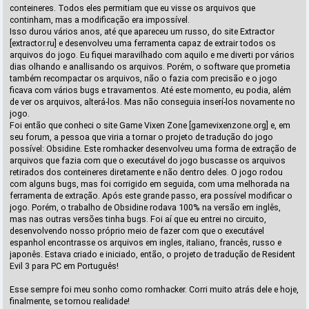
conteineres. Todos eles permitiam que eu visse os arquivos que
continham, mas a modificação era impossível.
Isso durou vários anos, até que apareceu um russo, do site Extractor
[extractor.ru] e desenvolveu uma ferramenta capaz de extrair todos os
arquivos do jogo. Eu fiquei maravilhado com aquilo e me diverti por vários
dias olhando e anallisando os arquivos. Porém, o software que prometia
também recompactar os arquivos, não o fazia com precisão e o jogo
ficava com vários bugs e travamentos. Até este momento, eu podia, além
de ver os arquivos, alterá-los. Mas não conseguia inserí-los novamente no
jogo.
Foi então que conheci o site Game Vixen Zone [gamevixenzone.org] e, em
seu forum, a pessoa que viria a tornar o projeto de tradução do jogo
possível: Obsidine. Este romhacker desenvolveu uma forma de extração de
arquivos que fazia com que o executável do jogo buscasse os arquivos
retirados dos conteineres diretamente e não dentro deles. O jogo rodou
com alguns bugs, mas foi corrigido em seguida, com uma melhorada na
ferramenta de extração. Após este grande passo, era possível modificar o
jogo. Porém, o trabalho de Obsidine rodava 100% na versão em inglês,
mas nas outras versões tinha bugs. Foi aí que eu entrei no circuito,
desenvolvendo nosso próprio meio de fazer com que o executável
espanhol encontrasse os arquivos em ingles, italiano, francês, russo e
japonês. Estava criado e iniciado, então, o projeto de tradução de Resident
Evil 3 para PC em Português!
Esse sempre foi meu sonho como romhacker. Corri muito atrás dele e hoje,
finalmente, se tornou realidade!