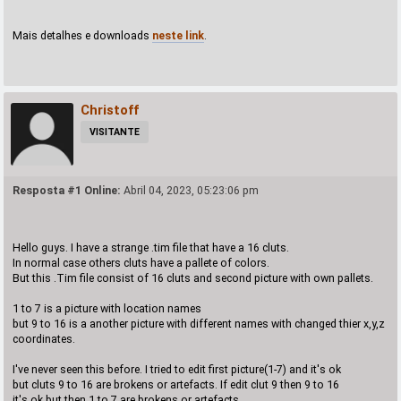
Mais detalhes e downloads
neste link
.
Christoff
VISITANTE
Resposta #1 Online:
Abril 04, 2023, 05:23:06 pm
Hello guys. I have a strange .tim file that have a 16 cluts.
In normal case others cluts have a pallete of colors.
But this .Tim file consist of 16 cluts and second picture with own pallets.
1 to 7 is a picture with location names
but 9 to 16 is a another picture with different names with changed thier x,y,z
coordinates.
I've never seen this before. I tried to edit first picture(1-7) and it's ok
but cluts 9 to 16 are brokens or artefacts. If edit clut 9 then 9 to 16
it's ok but then 1 to 7 are brokens or artefacts.