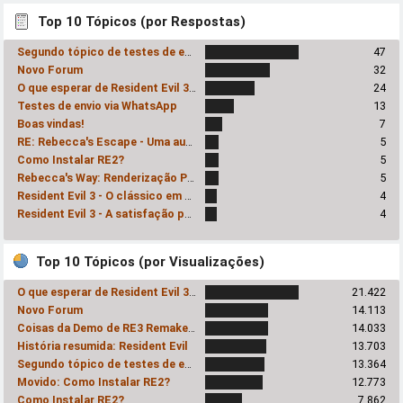
Top 10 Tópicos (por Respostas)
Segundo tópico de testes de envio via Whatsapp
47
Novo Forum
32
O que esperar de Resident Evil 3 Remake?
24
Testes de envio via WhatsApp
13
Boas vindas!
7
RE: Rebecca's Escape - Uma audácia inexplicavelmente prazerosa
5
Como Instalar RE2?
5
Rebecca's Way: Renderização Progressiva
5
Resident Evil 3 - O clássico em HD!
4
Resident Evil 3 - A satisfação pessoal do Romhacker
4
Top 10 Tópicos (por Visualizações)
O que esperar de Resident Evil 3 Remake?
21.422
Novo Forum
14.113
Coisas da Demo de RE3 Remake - SPOILERS
14.033
História resumida: Resident Evil
13.703
Segundo tópico de testes de envio via Whatsapp
13.364
Movido: Como Instalar RE2?
12.773
Como Instalar RE2?
7.862