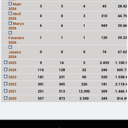
Maio
3
3
4
45
28.42
2026
Abril
0
0
3
310
44.75
2026
Março
6
6
1
949
39.46
2026
1
1
1
120
29.23
Fevereiro
2026
0
0
0
74
47.62
Janeiro
2026
2025
9
14
5
2.459
1.100.5
2024
116
128
32
246
605.7
2023
181
231
90
520
1.038.4
2022
301
345
226
181
2.118.4
2021
251
513
12.095
309
1.466.1
2020
557
873
2.590
349
814.4