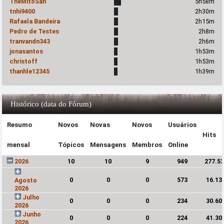
TheMitoSan
5h58m
tnhi9400
2h30m
Rafaela Bandeira
2h15m
Pedro de Testes
2h8m
tranvandn343
2h6m
jonasantos
1h53m
christoff
1h53m
thanhle12345
1h39m
Histórico (data do Fórum)
Resumo
Novos
Novas
Novos
Usuários
Hits
mensal
Tópicos
Mensagens
Membros
Online
2026
10
10
9
949
277.5
0
0
0
573
16.13
Agosto
2026
Julho
0
0
0
234
30.60
2026
Junho
0
0
0
224
41.30
2026