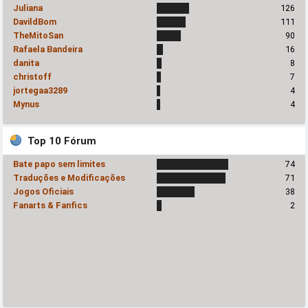
Juliana
126
DavildBom
111
TheMitoSan
90
Rafaela Bandeira
16
danita
8
christoff
7
jortegaa3289
4
Mynus
4
Top 10 Fórum
Bate papo sem limites
74
Traduções e Modificações
71
Jogos Oficiais
38
Fanarts & Fanfics
2