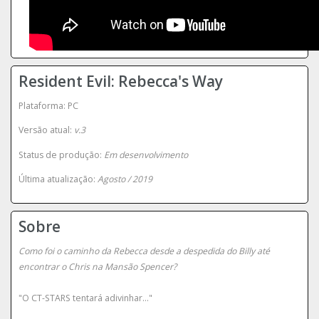
Resident Evil: Rebecca's Way
Plataforma: PC
Versão atual:
v.3
Status de produção:
Em desenvolvimento
Última atualização:
Agosto / 2019
Sobre
Como foi o caminho da Rebecca desde a despedida do Billy até
encontrar o Chris na Mansão Spencer?
"O CT-STARS tentará adivinhar..."