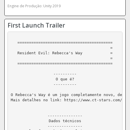
Engine de Produção: Unity 2019
First Launch Trailer
=========================================

					=

Resident Evil: Rebecca's Way		=

					=

=========================================

----------

O que é?

----------

O Rebecca's Way é um jogo completamente novo, desen
Mais detalhes no link: https://www.ct-stars.com/v6/i
---------------

Dados técnicos

---------------
