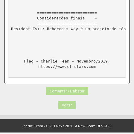
=========================

Considerações finais	=

=========================

Resident Evil: Rebecca's Way é um projeto de fãs - 
Flag - Charlie Team - Novembro/2019.

https://www.ct-stars.com

Comentar / Debater
Voltar
Charlie Team - CT-STARS / 2026. A New Team Of STARS!