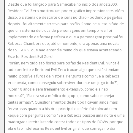
Desde que foi lançado para Gamecube no início dos anos 2000,
Resident Evil Zero mostrou um poder gráfico impressionante. Além
disso, o sistema de descarte de itens no chão - podendo pegá-los
depois - foi altamente atrativo para os fãs. Some-se a isso o fato de
que um sistema de troca de personagens em tempo real foi
implementado de forma perfeita e que a personagem principal foi
Rebecca Chambers que, até o momento, era apenas uma novata
dos S.T.A.R.S. que não entendia muito do que estava acontecendo.
Este foi Resident Evil Zero!
Porém, nem tudo são flores para os fãs de Resident Evil. Nunca é
tudo perfeito e Resident Evil Zero trouxe algo que os fãs temiam
muito: possíveis furos de história. Perguntas como "Se a Rebecca
era novata, como conseguiu sobreviver durante um jogo todo?",
"Com 18 anos e sem treinamento extensivo, como ela não
morreu?", "Ela era só a médica do grupo, como sabia manejar
tantas armas?". Questionamentos deste tipo ficavam ainda mais
fervorosos quando a história principal da série foi colocada em
xeque com perguntas como "Se a Rebecca passou uma noite e uma
madrugada inteira lutando contra todos os tipos de BOWs, por que
ela é tão indefesa no Resident Evil original, que começa no dia