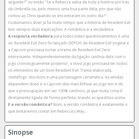
seguinte?" ou então "Se a Rebecca sabia de toda a história por trás
da Umbrella ou, pelo menos, uma boa parte dela, por que não
contou ao Chris quando se encontraram no outro dia?".
Costumamos dizer já há muito tempo que a história de Resident Evil
tem sempre duas explicações: A romântica e a verdadeira.
A resposta verdadeira
para todos estes questionamentos é uma
só: Resident Evil Zero foi lançado DEPOIS de Resident Evil original e
a Capcom precisava tornar a trama de Resident Evil Zero
interessante. Independentemente da ligação canônia dela com o
jogo cronologicamente posterior, o novo jogo precisava ter todos
os elementos de um bom Resident Evil: Trama elaborada,
:metefogo: dos bons e uma personagem carismática. As vendas
dependem disso e a Capcom deu mais ênfase ao jogo em si do
que a preocupação em ser 100% canônico, já que muita coisa é
diretamente ligada de forma perfeita, tirando as questões acima.
E a versão romântica?
Bom, a versão romântica é exatamente o
que tentaremos contar em Rebecca's Way...
Sinopse