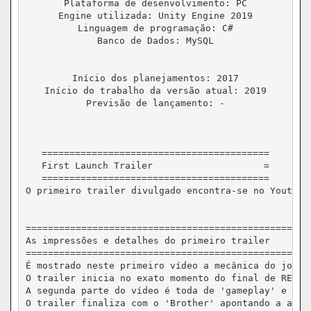
Plataforma de desenvolvimento: PC

Engine utilizada: Unity Engine 2019

Linguagem de programação: C#

Banco de Dados: MySQL

Início dos planejamentos: 2017

Início do trabalho da versão atual: 2019

Previsão de lançamento: -

=========================================

First Launch Trailer   			=

=========================================

O primeiro trailer divulgado encontra-se no Youtube
=================================================

As impressões e detalhes do primeiro trailer	=

=================================================

É mostrado neste primeiro vídeo a mecânica do jogo e
O trailer inicia no exato momento do final de RE Ze
A segunda parte do vídeo é toda de 'gameplay' e mos
O trailer finaliza com o 'Brother' apontando a arma